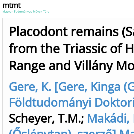
mtmt
Magyar Tudományos Művek Tára
Placodont remains (S
from the Triassic of
Range and Villány Mo
Gere, K. [Gere, Kinga (G
Földtudományi Doktori 
Scheyer, T.M.
;
Makádi, 
(Őslénytan), szerző] M