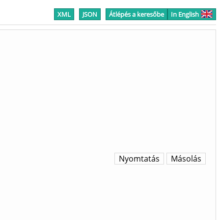
XML
JSON
Átlépés a keresőbe
In English
Nyomtatás
Másolás