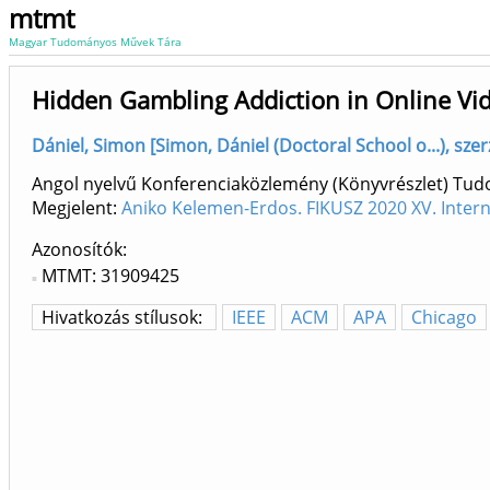
mtmt
Magyar Tudományos Művek Tára
Hidden Gambling Addiction in Online V
Dániel, Simon [Simon, Dániel (Doctoral School o...), szer
Angol nyelvű Konferenciaközlemény (Könyvrészlet) Tu
Megjelent:
Aniko Kelemen-Erdos. FIKUSZ 2020 XV. Inter
Azonosítók
MTMT: 31909425
Hivatkozás stílusok:
IEEE
ACM
APA
Chicago