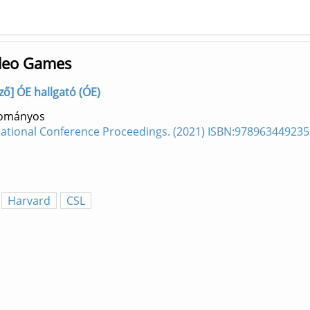
ideo Games
ző] ÓE hallgató (ÓE)
dományos
national Conference Proceedings. (2021) ISBN:97896344923
Harvard
CSL