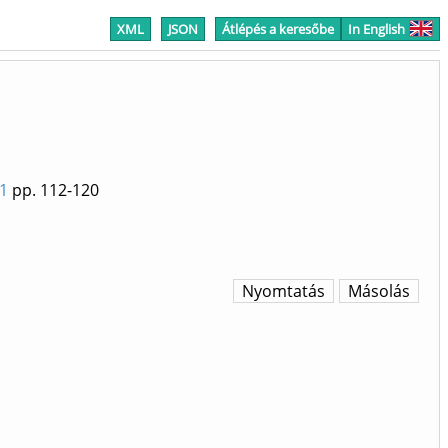
XML
JSON
Átlépés a keresőbe
In English
51
pp. 112-120
Nyomtatás
Másolás