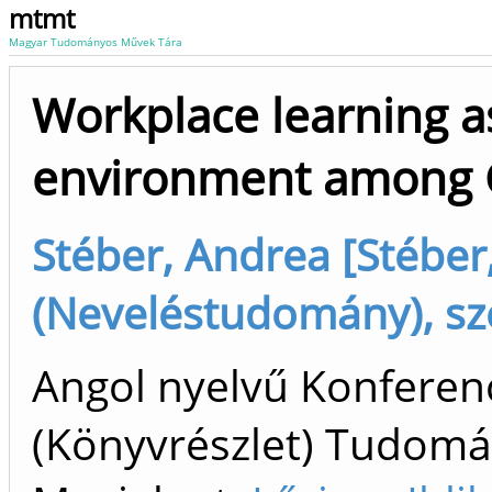
mtmt
Magyar Tudományos Művek Tára
Workplace learning as
environment among 
Stéber, Andrea [Stéber
(Neveléstudomány), sz
Angol nyelvű Konfere
(Könyvrészlet) Tudom