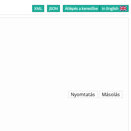
XML
JSON
Átlépés a keresőbe
In English
Nyomtatás
Másolás