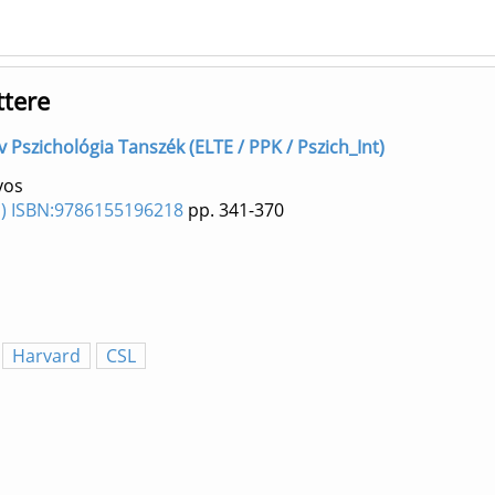
tere
ív Pszichológia Tanszék (ELTE / PPK / Pszich_Int)
yos
21) ISBN:9786155196218
pp. 341-370
Harvard
CSL