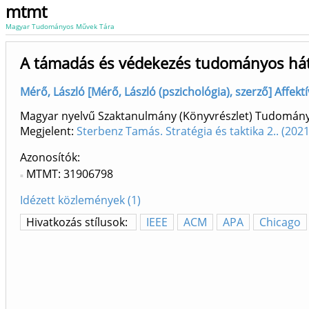
mtmt
Magyar Tudományos Művek Tára
A támadás és védekezés tudományos hát
Mérő, László [Mérő, László (pszichológia), szerző] Affekt
Magyar nyelvű Szaktanulmány (Könyvrészlet) Tudomán
Megjelent:
Sterbenz Tamás. Stratégia és taktika 2.. (20
Azonosítók
MTMT: 31906798
Idézett közlemények (1)
Hivatkozás stílusok:
IEEE
ACM
APA
Chicago