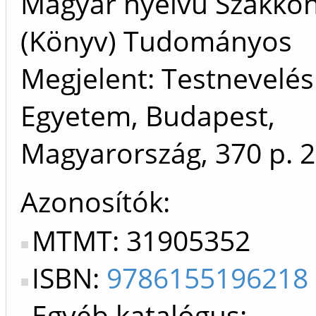
Magyar nyelvű Szakkö
(Könyv) Tudományos
Megjelent: Testnevelés
Egyetem, Budapest,
Magyarország, 370 p.
2
Azonosítók
MTMT: 31905352
ISBN:
9786155196218
Egyéb katalógus: