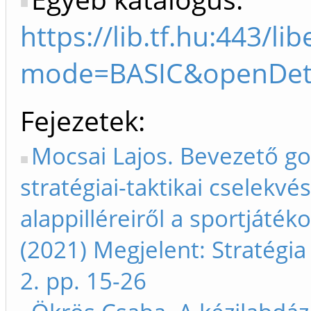
https://lib.tf.hu:443/l
mode=BASIC&openDeta
Fejezetek
Mocsai Lajos. Bevezető g
stratégiai-taktikai cselekvés
alappilléreiről a sportjáték
(2021) Megjelent: Stratégia 
2. pp. 15-26