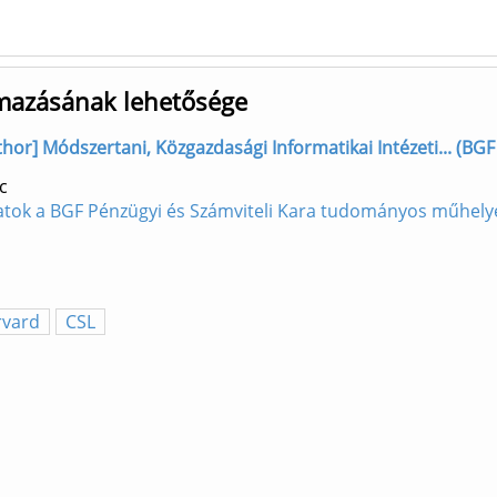
lmazásának lehetősége
hor] Módszertani, Közgazdasági Informatikai Intézeti... (BGF 
c
atok a BGF Pénzügyi és Számviteli Kara tudományos műhely
rvard
CSL