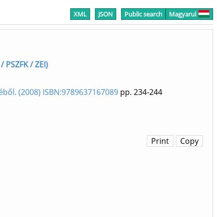
XML
JSON
Public search
Magyarul
/ PSZFK / ZEI)
éből. (2008) ISBN:9789637167089
pp. 234-244
Print
Copy