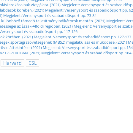
tolási szokásainak vizsgálata. (2021) Megjelent: Versenysport és szabadidősp
ézilabdázók körében. (2021) Megjelent: Versenysport és szabadidősport pp. 6
1) Megjelent: Versenysport és szabadidősport pp. 73-84
ása különböző támadó teljesítményindikátorok mentén. (2021) Megjelent: Ver
tességei az Észak-Alföldi régióban. (2021) Megjelent: Versenysport és szab
: Versenysport és szabadidősport pp. 117-126
lalok körében. (2021) Megjelent: Versenysport és szabadidősport pp. 127-137
enységek sportági szövetségének (MBSZ) megalakulása és működése. (2021) M
k rövid áttekintése. (2021) Megjelent: Versenysport és szabadidősport pp. 15
 E-SPORTBAN. (2021) Megjelent: Versenysport és szabadidősport pp. 164-
Harvard
CSL