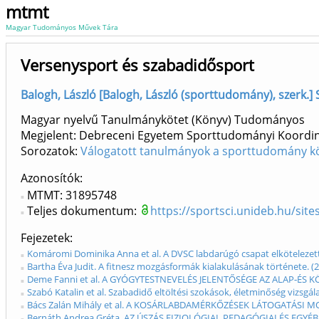
mtmt
Magyar Tudományos Művek Tára
Versenysport és szabadidősport
Balogh, László [Balogh, László (sporttudomány), szerk.
Magyar nyelvű Tanulmánykötet (Könyv) Tudományos
Megjelent: Debreceni Egyetem Sporttudományi Koordiná
Sorozatok:
Válogatott tanulmányok a sporttudomány kö
Azonosítók
MTMT: 31895748
Teljes dokumentum:
https://sportsci.unideb.hu/sit
Fejezetek
Komáromi Dominika Anna et al. A DVSC labdarúgó csapat elkötelezett 
Bartha Éva Judit. A fitnesz mozgásformák kialakulásának története. (
Deme Fanni et al. A GYÓGYTESTNEVELÉS JELENTŐSÉGE AZ ALAP‐ÉS KÖ
Szabó Katalin et al. Szabadidő eltöltési szokások, életminőség vizs
Bács Zalán Mihály et al. A KOSÁRLABDAMÉRKŐZÉSEK LÁTOGATÁSI MOT
Bernáth Andrea Gréta. AZ ÚSZÁS FIZIOLÓGIAI, PEDAGÓGIAI ÉS EGYÉB H