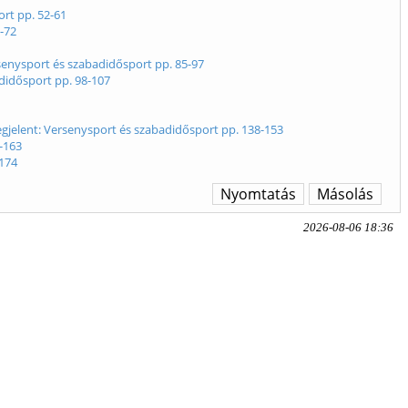
ort pp. 52-61
2-72
senysport és szabadidősport pp. 85-97
adidősport pp. 98-107
egjelent: Versenysport és szabadidősport pp. 138-153
4-163
174
Nyomtatás
Másolás
2026-08-06 18:36