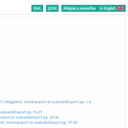
XML
JSON
Átlépés a keresőbe
In English
21) Megjelent: Versenysport és szabadidősport pp. 1-9
zabadidősport pp. 19-25
ysport és szabadidősport pp. 26-36
 Versenysport és szabadidősport pp. 37-43