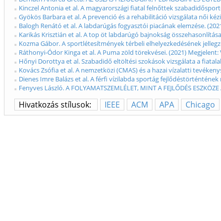
Kinczel Antonia et al. A magyarországi fiatal felnőttek szabadidőspor
Gyökös Barbara et al. A prevenció és a rehabilitáció vizsgálata női k
Balogh Renátó et al. A labdarúgás fogyasztói piacának elemzése. (202
Karikás Krisztián et al. A top öt labdarúgó bajnokság összehasonlít
Kozma Gábor. A sportlétesítmények térbeli elhelyezkedésének jellegze
Ráthonyi‐Ódor Kinga et al. A Puma zöld törekvései. (2021) Megjelent
Hőnyi Dorottya et al. Szabadidő eltöltési szokások vizsgálata a fiata
Kovács Zsófia et al. A nemzetközi (CMAS) és a hazai vízalatti tevék
Dienes Imre Balázs et al. A férfi vízilabda sportág fejlődéstörténténe
Fenyves László. A FOLYAMATSZEMLÉLET, MINT A FEJLŐDÉS ESZKÖZE AZ
Hivatkozás stílusok:
IEEE
ACM
APA
Chicago