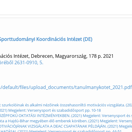
] Sporttudományi Koordinációs Intézet (DE)
ciós Intézet, Debrecen, Magyarország, 178 p.
2021
réből 2631-0910, 5.
es/default/files/upload_documents/tanulmanykotet_2021.pdf
szurkolóinak és alkalmi nézőinek összehasonlító motivációs vizsgálata. (20
2021) Megjelent: Versenysport és szabadidősport pp. 10-18
ZÉPFOKÚ OKTATÁSI INTÉZMÉNYEKBEN. (2021) Megjelent: Versenysport és s
gálata a Hajdú-Bihar megyében élő emberek körében. (2021) Megjelent: Versen
IVÁCIÓJÁNAK VIZSGÁLATA A DEAC CSAPATÁNAK PÉLDÁJÁN. (2021) Megjelent:
ATÁSAI. (2021) Megjelent: Versenysport és szabadidősport pp. 44-51