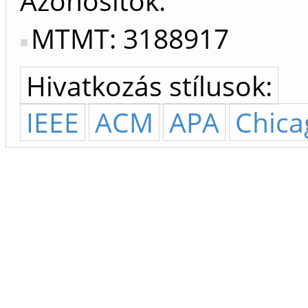
Azonosítók
MTMT: 3188917
Hivatkozás stílusok:
IEEE
ACM
APA
Chica