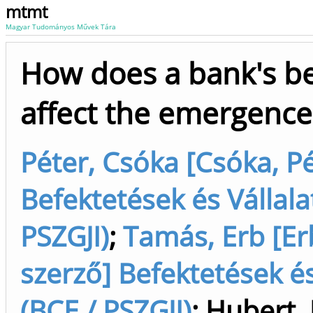
mtmt
Magyar Tudományos Művek Tára
How does a bank's bel
affect the emergence
Péter, Csóka [Csóka, Pé
Befektetések és Vállal
PSZGJI)
;
Tamás, Erb [Er
szerző] Befektetések é
(BCE / PSZGJI)
;
Hubert, 