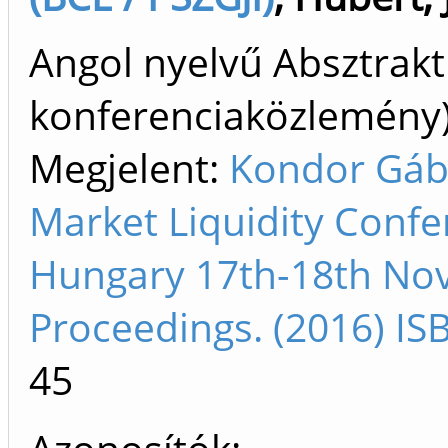
Angol nyelvű Absztrakt
konferenciaközlemén
Megjelent:
Kondor Gábo
Market Liquidity Confe
Hungary 17th-18th No
Proceedings. (2016) I
45