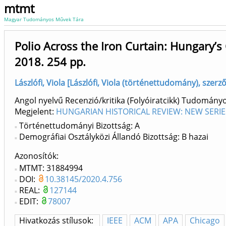
mtmt
Magyar Tudományos Művek Tára
Polio Across the Iron Curtain: Hungary’
2018. 254 pp.
Lászlófi, Viola [Lászlófi, Viola (történettudomány), sze
Angol nyelvű Recenzió/kritika (Folyóiratcikk) Tudomány
Megjelent:
HUNGARIAN HISTORICAL REVIEW: NEW SERIE
Történettudományi Bizottság: A
Demográfiai Osztályközi Állandó Bizottság: B hazai
Azonosítók
MTMT: 31884994
DOI:
10.38145/2020.4.756
REAL:
127144
EDIT:
78007
Hivatkozás stílusok:
IEEE
ACM
APA
Chicago