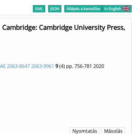
XML
JSON
Átlépés a keresőbe
In English
. Cambridge: Cambridge University Press,
E 2063-8647 2063-9961
9
(4)
pp. 756-781
2020
Nyomtatás
Másolás