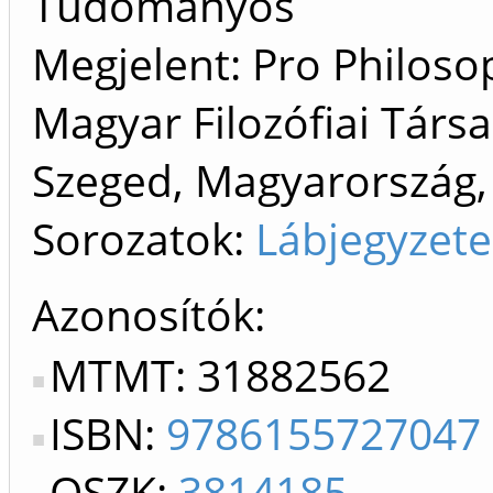
Tudományos
Megjelent: Pro Philoso
Magyar Filozófiai Társ
Szeged, Magyarország,
Sorozatok:
Lábjegyzete
Azonosítók
MTMT: 31882562
ISBN:
9786155727047
OSZK:
3814185