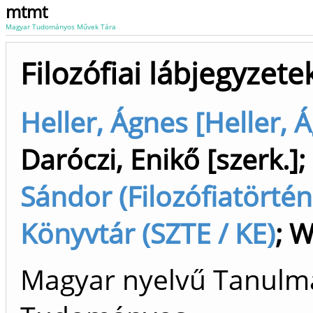
mtmt
Magyar Tudományos Művek Tára
Filozófiai lábjegyzete
Heller, Ágnes [Heller, Á
Daróczi, Enikő [szerk.]
;
Sándor (Filozófiatörtén
Könyvtár (SZTE / KE)
;
W
Magyar nyelvű Tanulm