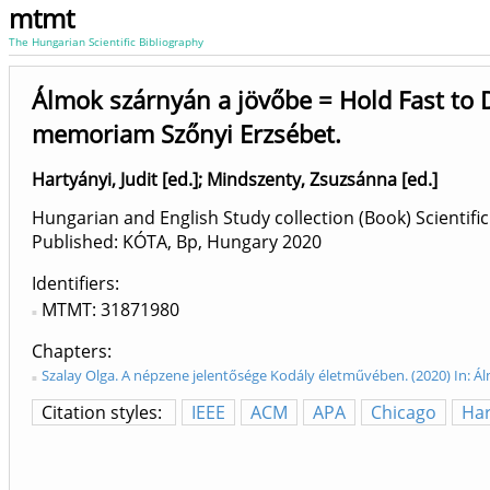
mtmt
The Hungarian Scientific Bibliography
Álmok szárnyán a jövőbe = Hold Fast to 
memoriam Szőnyi Erzsébet.
Hartyányi, Judit [ed.]
;
Mindszenty, Zsuzsánna [ed.]
Hungarian and English Study collection (Book) Scientific
Published: KÓTA, Bp, Hungary
2020
Identifiers
MTMT: 31871980
Chapters
Szalay Olga. A népzene jelentősége Kodály életművében. (2020) In: Á
Citation styles:
IEEE
ACM
APA
Chicago
Ha