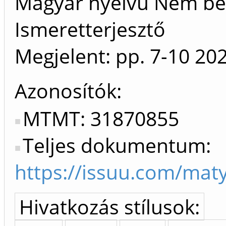
Magyar nyelvű Nem bes
Ismeretterjesztő
Megjelent:
pp. 7-10
20
Azonosítók
MTMT: 31870855
Teljes dokumentum:
https://issuu.com/mat
Hivatkozás stílusok: