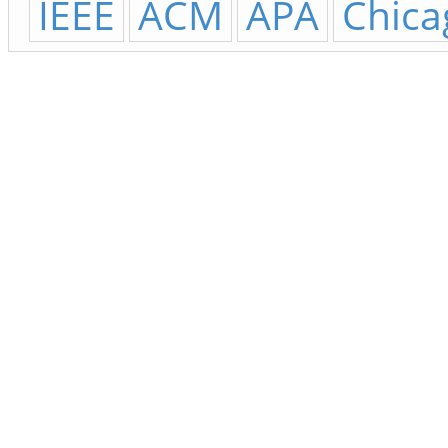
IEEE
ACM
APA
Chica