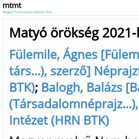
mtmt
Magyar Tudományos Művek Tára
Matyó örökség 2021
Fülemile, Ágnes [Fülemi
társ...), szerző] Népra
BTK)
;
Balogh, Balázs [B
(Társadalomnéprajz...)
Intézet (HRN BTK)