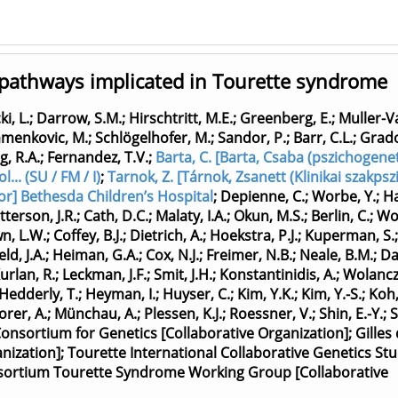
pathways implicated in Tourette syndrome
i, L.
;
Darrow, S.M.
;
Hirschtritt, M.E.
;
Greenberg, E.
;
Muller-Va
amenkovic, M.
;
Schlögelhofer, M.
;
Sandor, P.
;
Barr, C.L.
;
Grado
g, R.A.
;
Fernandez, T.V.
;
Barta, C. [Barta, Csaba (pszichogenet
.. (SU / FM / I)
;
Tarnok, Z. [Tárnok, Zsanett (Klinikai szakpszi.
thor] Bethesda Children’s Hospital
;
Depienne, C.
;
Worbe, Y.
;
H
tterson, J.R.
;
Cath, D.C.
;
Malaty, I.A.
;
Okun, M.S.
;
Berlin, C.
;
Wo
n, L.W.
;
Coffey, B.J.
;
Dietrich, A.
;
Hoekstra, P.J.
;
Kuperman, S.
eld, J.A.
;
Heiman, G.A.
;
Cox, N.J.
;
Freimer, N.B.
;
Neale, B.M.
;
Da
urlan, R.
;
Leckman, J.F.
;
Smit, J.H.
;
Konstantinidis, A.
;
Wolanczy
Hedderly, T.
;
Heyman, I.
;
Huyser, C.
;
Kim, Y.K.
;
Kim, Y.-S.
;
Koh, 
rer, A.
;
Münchau, A.
;
Plessen, K.J.
;
Roessner, V.
;
Shin, E.-Y.
;
S
Consortium for Genetics [Collaborative Organization]
;
Gilles 
anization]
;
Tourette International Collaborative Genetics St
sortium Tourette Syndrome Working Group [Collaborative