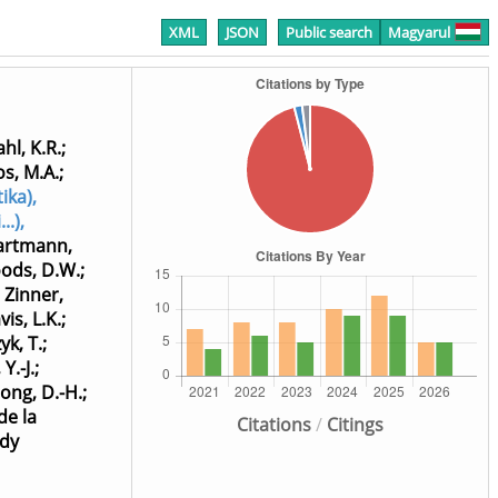
XML
JSON
Public search
Magyarul
hl, K.R.
;
s, M.A.
;
ika),
..),
artmann,
ods, D.W.
;
;
Zinner,
vis, L.K.
;
k, T.
;
Y.-J.
;
ong, D.-H.
;
de la
Citations
/
Citings
udy