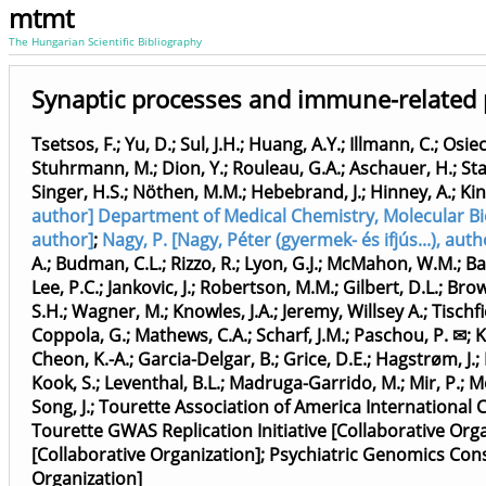
mtmt
The Hungarian Scientific Bibliography
Synaptic processes and immune-related 
Tsetsos, F.
;
Yu, D.
;
Sul, J.H.
;
Huang, A.Y.
;
Illmann, C.
;
Osieck
Stuhrmann, M.
;
Dion, Y.
;
Rouleau, G.A.
;
Aschauer, H.
;
St
Singer, H.S.
;
Nöthen, M.M.
;
Hebebrand, J.
;
Hinney, A.
;
Kin
author] Department of Medical Chemistry, Molecular Biol.
author]
;
Nagy, P. [Nagy, Péter (gyermek- és ifjús...), au
A.
;
Budman, C.L.
;
Rizzo, R.
;
Lyon, G.J.
;
McMahon, W.M.
;
Ba
Lee, P.C.
;
Jankovic, J.
;
Robertson, M.M.
;
Gilbert, D.L.
;
Brow
S.H.
;
Wagner, M.
;
Knowles, J.A.
;
Jeremy, Willsey A.
;
Tischfi
Coppola, G.
;
Mathews, C.A.
;
Scharf, J.M.
;
Paschou, P. ✉
;
K
Cheon, K.-A.
;
Garcia-Delgar, B.
;
Grice, D.E.
;
Hagstrøm, J.
;
Kook, S.
;
Leventhal, B.L.
;
Madruga-Garrido, M.
;
Mir, P.
;
Mo
Song, J.
;
Tourette Association of America International 
Tourette GWAS Replication Initiative [Collaborative Org
[Collaborative Organization]
;
Psychiatric Genomics Con
Organization]