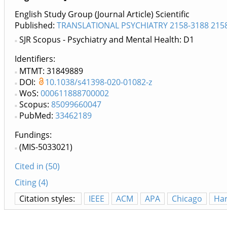
English Study Group (Journal Article) Scientific
Published:
TRANSLATIONAL PSYCHIATRY 2158-3188 215
SJR Scopus - Psychiatry and Mental Health: D1
Identifiers
MTMT: 31849889
DOI:
10.1038/s41398-020-01082-z
WoS:
000611888700002
Scopus:
85099660047
PubMed:
33462189
Fundings:
(MIS-5033021)
Cited in (50)
Citing (4)
Citation styles:
IEEE
ACM
APA
Chicago
Ha