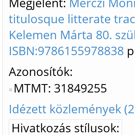
Megjelent:
Merczi Mónik
titulosque litterate tra
Kelemen Márta 80. szül
ISBN:9786155978838
p
Azonosítók
MTMT: 31849255
Idézett közlemények (2
Hivatkozás stílusok: