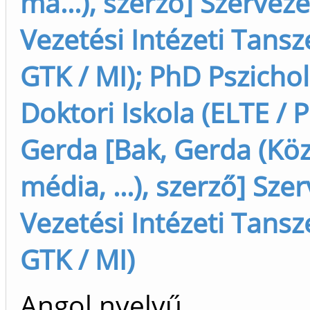
ma...), szerző] Szervezé
Vezetési Intézeti Tansz
GTK / MI); PhD Pszichol
Doktori Iskola (ELTE / 
Gerda [Bak, Gerda (Kö
média, ...), szerző] Sze
Vezetési Intézeti Tansz
GTK / MI)
Angol nyelvű