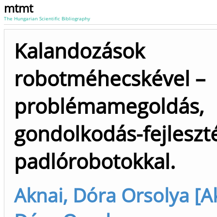
mtmt
The Hungarian Scientific Bibliography
Kalandozások
robotméhecskével –
problémamegoldás,
gondolkodás-fejleszt
padlórobotokkal.
Aknai, Dóra Orsolya [A