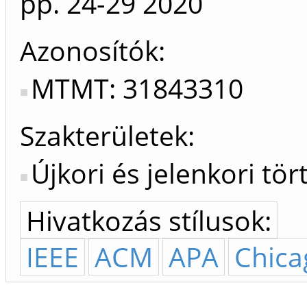
pp. 24-29
2020
Azonosítók
MTMT: 31843310
Szakterületek:
Újkori és jelenkori tö
Hivatkozás stílusok:
IEEE
ACM
APA
Chica