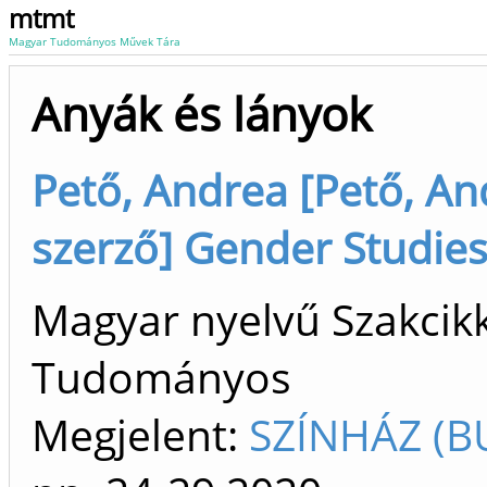
mtmt
Magyar Tudományos Művek Tára
Anyák és lányok
Pető, Andrea [Pető, An
szerző] Gender Studie
Magyar nyelvű Szakcikk 
Tudományos
Megjelent:
SZÍNHÁZ (B