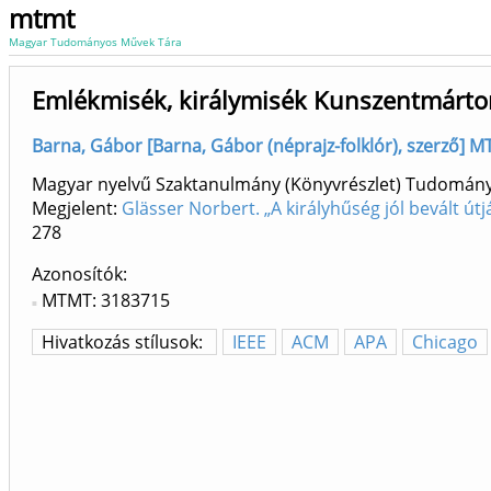
mtmt
Magyar Tudományos Művek Tára
Emlékmisék, királymisék Kunszentmárt
Barna, Gábor [Barna, Gábor (néprajz-folklór), szerző] M
Magyar nyelvű Szaktanulmány (Könyvrészlet) Tudomán
Megjelent:
Glässer Norbert. „A királyhűség jól bevált ú
278
Azonosítók
MTMT: 3183715
Hivatkozás stílusok:
IEEE
ACM
APA
Chicago