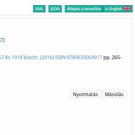
XML
JSON
Átlépés a keresőbe
In English
AT)
867 és 1918 között. (2016) ISBN:9789633064917
pp. 265-
Nyomtatás
Másolás