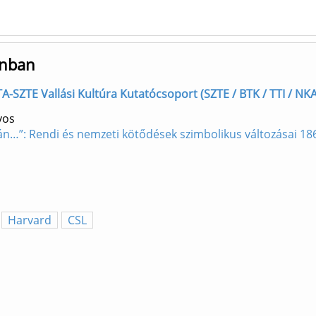
onban
TA-SZTE Vallási Kultúra Kutatócsoport (SZTE / BTK / TTI / NK
yos
tján…”: Rendi és nemzeti kötődések szimbolikus változásai 1
Harvard
CSL