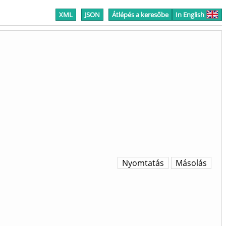
XML
JSON
Átlépés a keresőbe
In English
Nyomtatás
Másolás