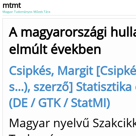
mtmt
Magyar Tudományos Művek Tára
A magyarországi hulla
elmúlt években
Csipkés, Margit [Csipk
s...), szerző] Statiszti
(DE / GTK / StatMI)
Magyar nyelvű Szakcikk 