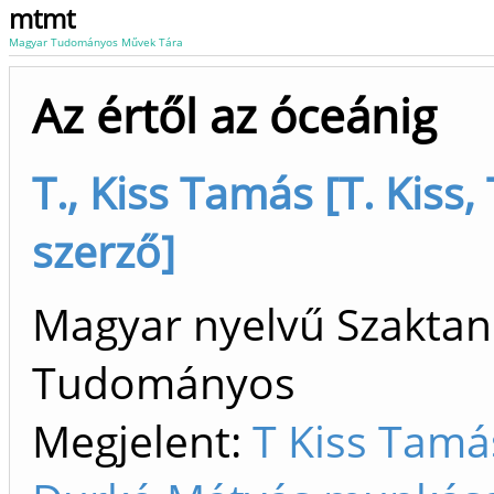
mtmt
Magyar Tudományos Művek Tára
Az értől az óceánig
T., Kiss Tamás [T. Kiss
szerző]
Magyar nyelvű Szaktan
Tudományos
Megjelent:
T Kiss Tamás