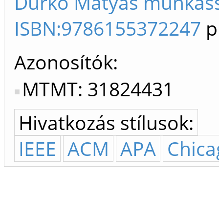
Durkó Mátyás munkáss
ISBN:9786155372247
p
Azonosítók
MTMT: 31824431
Hivatkozás stílusok:
IEEE
ACM
APA
Chica