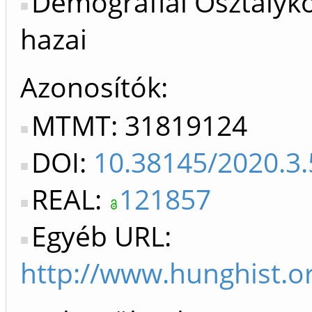
Demográfiai Osztálykö
hazai
Azonosítók
MTMT: 31819124
DOI:
10.38145/2020.3
REAL:
121857
Egyéb URL:
http://www.hunghist.o