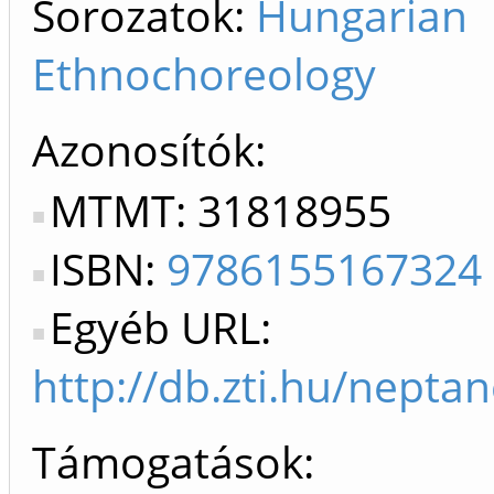
Sorozatok:
Hungarian
Ethnochoreology
Azonosítók
MTMT: 31818955
ISBN:
9786155167324
Egyéb URL:
http://db.zti.hu/nepta
Támogatások: