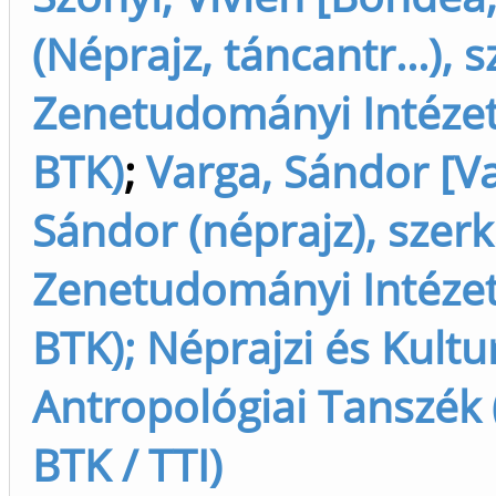
(Néprajz, táncantr...), s
Zenetudományi Intéze
BTK)
;
Varga, Sándor [V
Sándor (néprajz), szerk
Zenetudományi Intéze
BTK); Néprajzi és Kultur
Antropológiai Tanszék 
BTK / TTI)