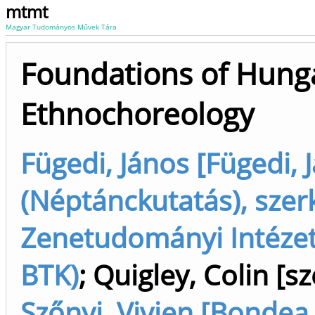
mtmt
Magyar Tudományos Művek Tára
Foundations of Hung
Ethnochoreology
Fügedi, János [Fügedi, 
(Néptánckutatás), szerk
Zenetudományi Intéze
BTK)
;
Quigley, Colin [sz
Szőnyi, Vivien [Bondea,