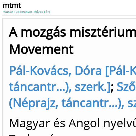
mtmt
Magyar Tudományos Művek Tára
A mozgás misztérium
Movement
Pál-Kovács, Dóra [Pál-
táncantr...), szerk.]
;
Sző
(Néprajz, táncantr...), s
Magyar és Angol nyelv