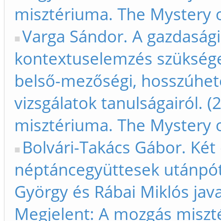
misztériuma. The Mystery
Varga Sándor. A gazdasági,
kontextuselemzés szüksége
belső-mezőségi, hosszúheté
vizsgálatok tanulságairól. 
misztériuma. The Mystery
Bolvári-Takács Gábor. Két 
néptáncegyüttesek utánpótl
György és Rábai Miklós java
Megjelent: A mozgás miszt