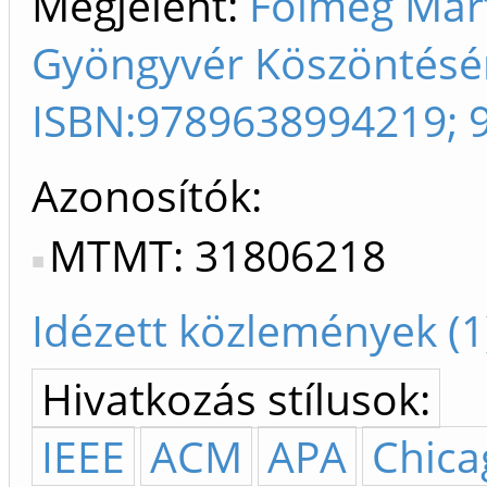
Megjelent:
Folmeg Márt
Gyöngyvér Köszöntésér
ISBN:9789638994219; 
Azonosítók
MTMT: 31806218
Idézett közlemények (1
Hivatkozás stílusok:
IEEE
ACM
APA
Chica