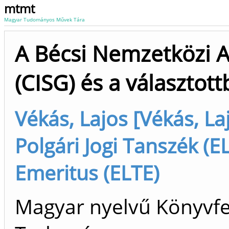
mtmt
Magyar Tudományos Művek Tára
A Bécsi Nemzetközi 
(CISG) és a választot
Vékás, Lajos [Vékás, Laj
Polgári Jogi Tanszék (EL
Emeritus (ELTE)
Magyar nyelvű Könyvfej