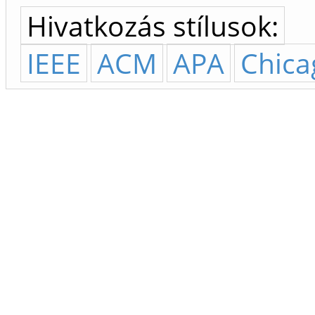
Hivatkozás stílusok:
IEEE
ACM
APA
Chica