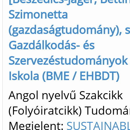
Szimonetta
(gazdaságtudomány), s
Gazdálkodás- és
Szervezéstudományok 
Iskola (BME / EHBDT)
Angol nyelvű Szakcikk
(Folyóiratcikk) Tudom
Megjelent:
SUSTAINABL