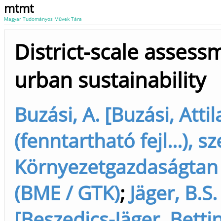
mtmt
Magyar Tudományos Művek Tára
District-scale assess
urban sustainability
Buzási, A. [Buzási, Attil
(fenntartható fejl...), s
Környezetgazdaságtan
(BME / GTK)
;
Jäger, B.S.
[Beszedics-Jäger, Betti