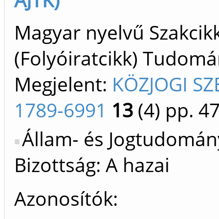
Magyar nyelvű Szakcik
(Folyóiratcikk) Tudom
Megjelent:
KÖZJOGI S
1789-6991
13
(4)
pp. 47
Állam- és Jogtudomán
Bizottság: A hazai
Azonosítók