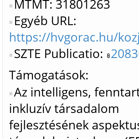
MTMT: 31801263
Egyéb URL:
https://hvgorac.hu/kozj
SZTE Publicatio:
2083
Támogatások:
Az intelligens, fenntar
inkluzív társadalom
fejlesztésének aspektus