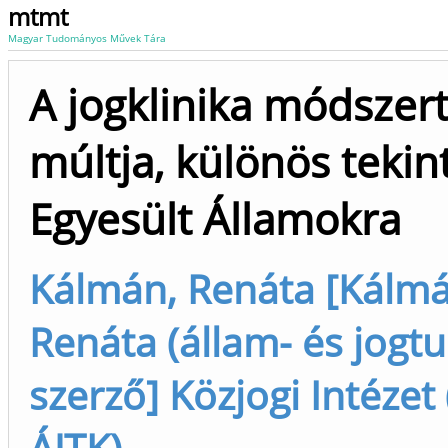
mtmt
Magyar Tudományos Művek Tára
A jogklinika módszer
múltja, különös tekint
Egyesült Államokra
Kálmán, Renáta [Kálmá
Renáta (állam- és jogtud
szerző] Közjogi Intézet 
ÁJTK)