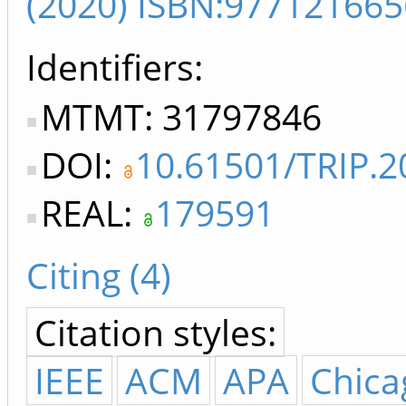
(2020) ISBN:97712166
Identifiers
MTMT: 31797846
DOI:
10.61501/TRIP.2
REAL:
179591
Citing (4)
Citation styles:
IEEE
ACM
APA
Chica