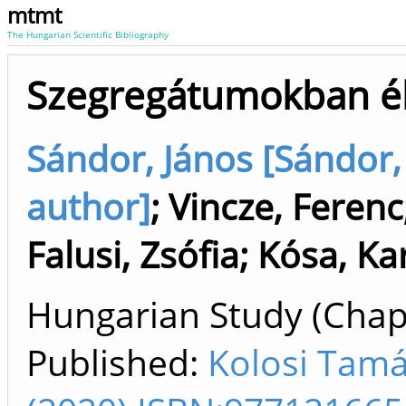
mtmt
The Hungarian Scientific Bibliography
Szegregátumokban él
Sándor, János [Sándor,
author]
;
Vincze, Ferenc
Falusi, Zsófia
;
Kósa, Ka
Hungarian Study (Chapt
Published:
Kolosi Tamá