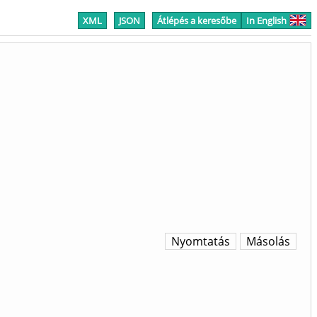
XML
JSON
Átlépés a keresőbe
In English
Nyomtatás
Másolás