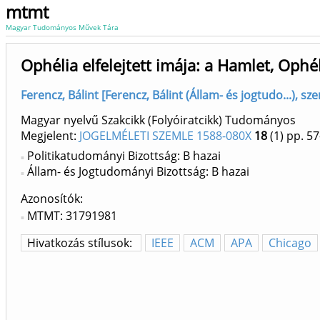
mtmt
Magyar Tudományos Művek Tára
Ophélia elfelejtett imája: a Hamlet, Ophé
Ferencz, Bálint [Ferencz, Bálint (Állam- és jogtudo...), s
Magyar nyelvű Szakcikk (Folyóiratcikk) Tudományos
Megjelent:
JOGELMÉLETI SZEMLE 1588-080X
18
(1)
pp. 57
Politikatudományi Bizottság: B hazai
Állam- és Jogtudományi Bizottság: B hazai
Azonosítók
MTMT: 31791981
Hivatkozás stílusok:
IEEE
ACM
APA
Chicago