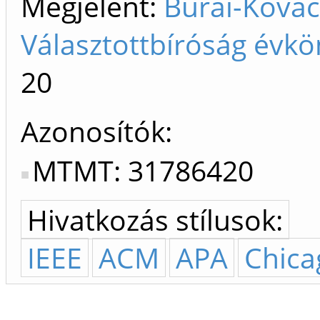
Megjelent:
Burai-Kovác
Választottbíróság évkö
20
Azonosítók
MTMT: 31786420
Hivatkozás stílusok:
IEEE
ACM
APA
Chica