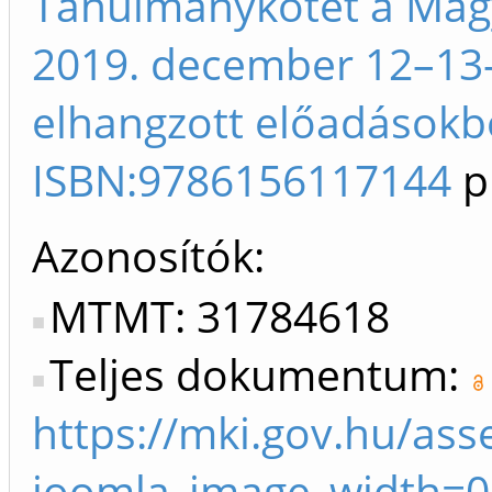
Tanulmánykötet a Magy
2019. december 12–13-
elhangzott előadásokbó
ISBN:9786156117144
p
Azonosítók
MTMT: 31784618
Teljes dokumentum:
https://mki.gov.hu/ass
joomla_image_width=