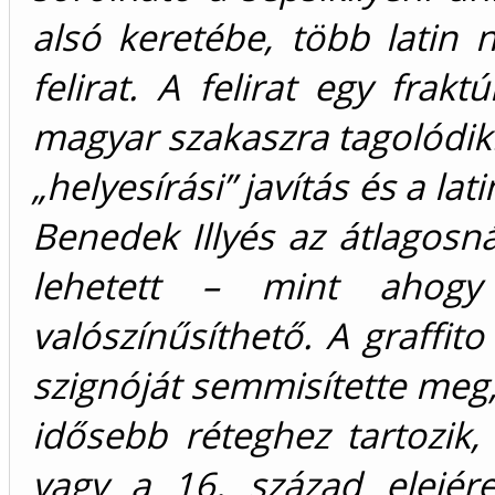
alsó keretébe, több latin ny
felirat. A felirat egy frak
magyar szakaszra tagolódik: 
„helyesírási” javítás és a la
Benedek Illyés az átlagos
lehetett – mint ahogy
valószínűsíthető. A graffito
szignóját semmisítette meg, 
idősebb réteghez tartozik,
vagy a 16. század elejére