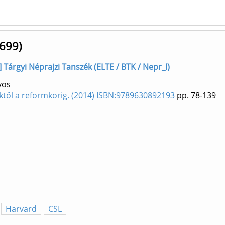
1699)
ő] Tárgyi Néprajzi Tanszék (ELTE / BTK / Nepr_I)
yos
ektől a reformkorig. (2014) ISBN:9789630892193
pp. 78-139
Harvard
CSL