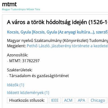
mtmt
Magyar Tudományos Művek Tára
A város a török hódoltság idején (1526-
Kocsis, Gyula [Kocsis, Gyula (Az anyagi kultúra...), szerz
Magyar nyelvű Szaktanulmány (Könyvrészlet) Tudomán
Megjelent:
Pethő László. Jászberény története a kezdet
Azonosítók
MTMT: 31782297
Szakterületek:
Társadalom és gazdaságtörténet
Idézők (1)
Idézett közlemények (1)
Hivatkozás stílusok:
IEEE
ACM
APA
Chicago