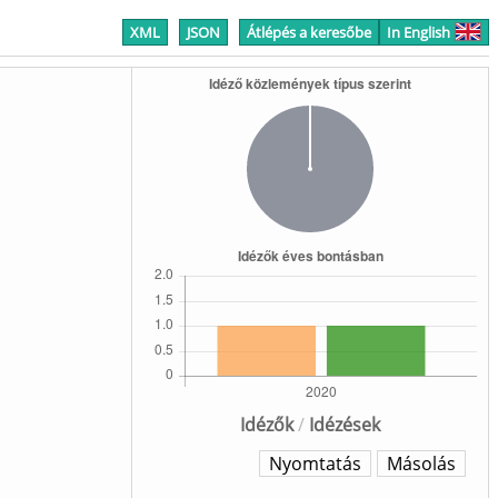
XML
JSON
Átlépés a keresőbe
In English
Idézők
/
Idézések
Nyomtatás
Másolás