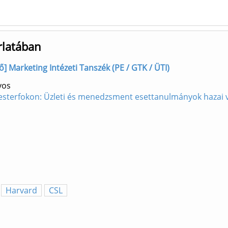
rlatában
ző] Marketing Intézeti Tanszék (PE / GTK / ÜTI)
yos
esterfokon: Üzleti és menedzsment esettanulmányok hazai vá
Harvard
CSL