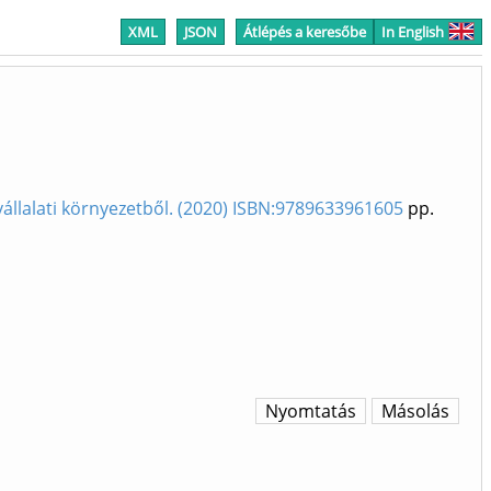
XML
JSON
Átlépés a keresőbe
In English
llalati környezetből. (2020) ISBN:9789633961605
pp.
Nyomtatás
Másolás