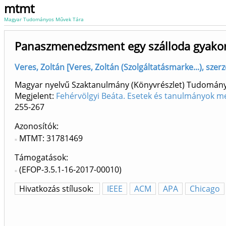
mtmt
Magyar Tudományos Művek Tára
Panaszmenedzsment egy szálloda gyako
Veres, Zoltán [Veres, Zoltán (Szolgáltatásmarke...), szer
Magyar nyelvű Szaktanulmány (Könyvrészlet) Tudomán
Megjelent:
Fehérvölgyi Beáta. Esetek és tanulmányok m
255-267
Azonosítók
MTMT: 31781469
Támogatások:
(EFOP-3.5.1-16-2017-00010)
Hivatkozás stílusok:
IEEE
ACM
APA
Chicago