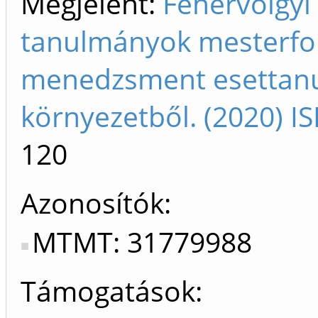
Megjelent:
Fehérvölgyi
tanulmányok mesterfok
menedzsment esettanul
környezetből. (2020) 
120
Azonosítók
MTMT: 31779988
Támogatások: