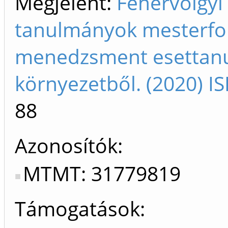
Megjelent:
Fehérvölgyi
tanulmányok mesterfok
menedzsment esettanul
környezetből. (2020) 
88
Azonosítók
MTMT: 31779819
Támogatások: