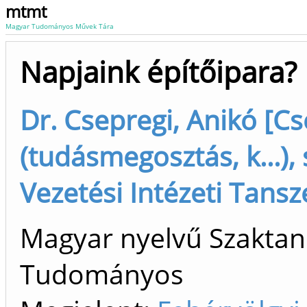
mtmt
Magyar Tudományos Művek Tára
Napjaink építőipara?
Dr. Csepregi, Anikó [Cs
(tudásmegosztás, k...),
Vezetési Intézeti Tansz
Magyar nyelvű Szaktan
Tudományos