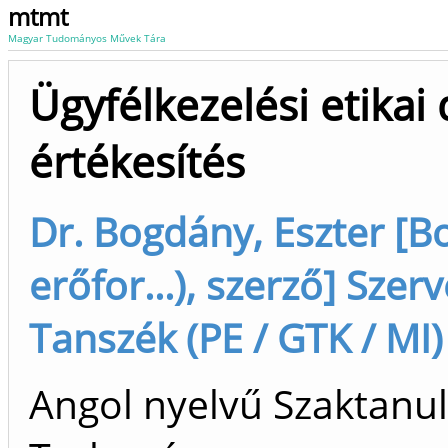
mtmt
Magyar Tudományos Művek Tára
Ügyfélkezelési etika
értékesítés
Dr. Bogdány, Eszter [B
erőfor...), szerző] Szer
Tanszék (PE / GTK / MI)
Angol nyelvű Szaktanu