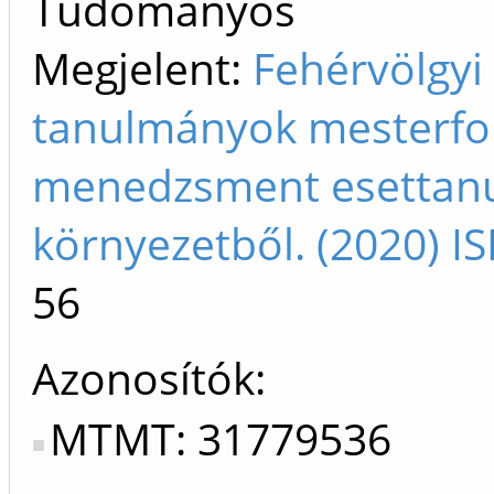
Tudományos
Megjelent:
Fehérvölgyi
tanulmányok mesterfok
menedzsment esettanul
környezetből. (2020) 
56
Azonosítók
MTMT: 31779536