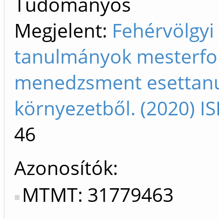
Tudományos
Megjelent:
Fehérvölgyi
tanulmányok mesterfok
menedzsment esettanul
környezetből. (2020) 
46
Azonosítók
MTMT: 31779463