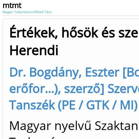
mtmt
Magyar Tudományos Művek Tára
Értékek, hősök és s
Herendi
Dr. Bogdány, Eszter [B
erőfor...), szerző] Szer
Tanszék (PE / GTK / MI)
Magyar nyelvű Szaktan