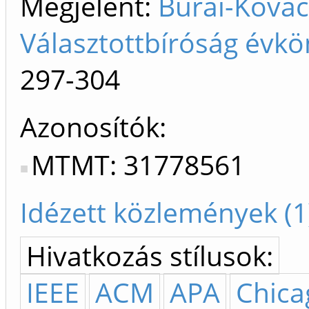
Megjelent:
Burai-Kovác
Választottbíróság évkö
297-304
Azonosítók
MTMT: 31778561
Idézett közlemények (1
Hivatkozás stílusok:
IEEE
ACM
APA
Chica