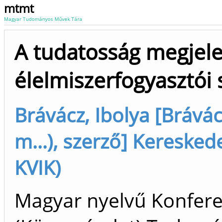
mtmt
Magyar Tudományos Művek Tára
A tudatosság megjel
élelmiszerfogyasztói
Brávácz, Ibolya [Brává
m...), szerző] Keresked
KVIK)
Magyar nyelvű Konfer