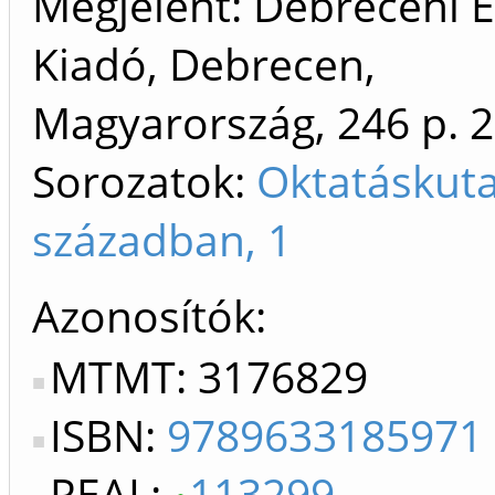
Megjelent: Debreceni 
Kiadó, Debrecen,
Magyarország, 246 p.
2
Sorozatok:
Oktatáskuta
században, 1
Azonosítók
MTMT: 3176829
ISBN:
9789633185971
REAL:
113299