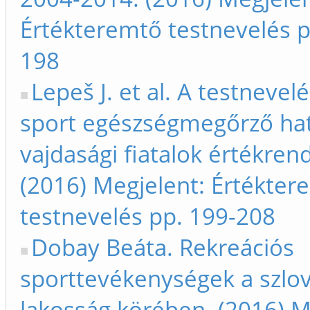
Értékteremtő testnevelés p
198
Lepeš J. et al. A testnevelé
sport egészségmegőrző ha
vajdasági fiatalok értékren
(2016) Megjelent: Értékter
testnevelés pp. 199-208
Dobay Beáta. Rekreációs
sporttevékenységek a szlov
lakosság körében. (2016) M