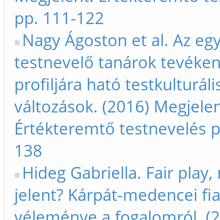
pp. 111-122
Nagy Ágoston et al. Az eg
testnevelő tanárok tevéke
profiljára ható testkulturáli
változások. (2016) Megjelen
Értékteremtő testnevelés p
138
Hideg Gabriella. Fair play,
jelent? Kárpát-medencei fia
véleménye a fogalomról. (