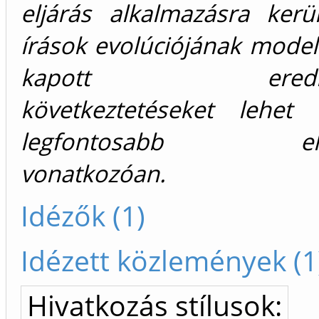
eljárás alkalmazásra kerü
írások evolúciójának model
kapott eredmén
következtetéseket lehet
legfontosabb előd
vonatkozóan.
Idézők (1)
Idézett közlemények (1
Hivatkozás stílusok: