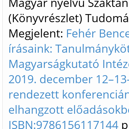
Magyar nyelvű Szakta
(Könyvrészlet) Tudom
Megjelent:
Fehér Bence
írásaink: Tanulmányköt
Magyarságkutató Intéze
2019. december 12–13
rendezett konferenciá
elhangzott előadásokbó
ISBN:9786156117144
p