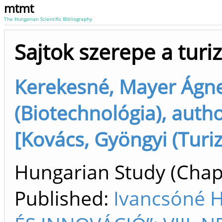
mtmt
The Hungarian Scientific Bibliography
Sajtok szerepe a tur
Kerekesné, Mayer Ágne
(Biotechnológia), autho
[Kovács, Gyöngyi (Turi
Hungarian Study (Chapt
Published:
Ivancsóné 