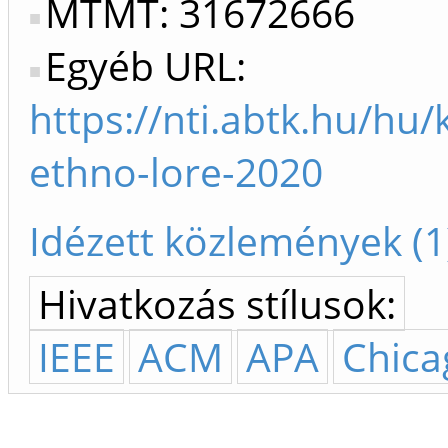
MTMT: 31672666
Egyéb URL:
https://nti.abtk.hu/hu
ethno-lore-2020
Idézett közlemények (1
Hivatkozás stílusok:
IEEE
ACM
APA
Chica