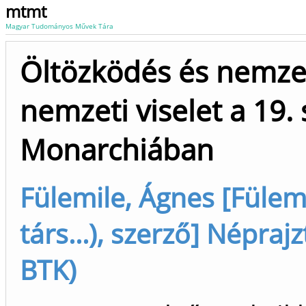
mtmt
Magyar Tudományos Művek Tára
Öltözködés és nemzeti
nemzeti viselet a 19.
Monarchiában
Fülemile, Ágnes [Fülemi
társ...), szerző] Népra
BTK)