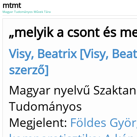
mtmt
Magyar Tudományos Művek Tára
„melyik a csont és m
Visy, Beatrix [Visy, Be
szerző]
Magyar nyelvű Szaktan
Tudományos
Megjelent:
Földes Györ