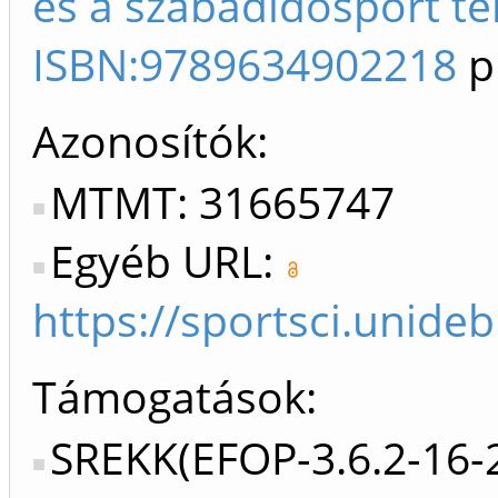
és a szabadidősport ter
ISBN:9789634902218
p
Azonosítók
MTMT: 31665747
Egyéb URL:
https://sportsci.unide
Támogatások:
SREKK(EFOP-3.6.2-16-