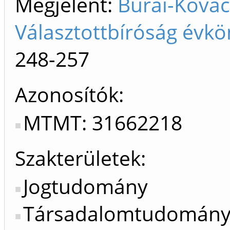
Megjelent:
Burai-Kovác
Választottbíróság évkö
248-257
Azonosítók
MTMT: 31662218
Szakterületek:
Jogtudomány
Társadalomtudomán