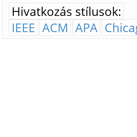
Hivatkozás stílusok:
IEEE
ACM
APA
Chica