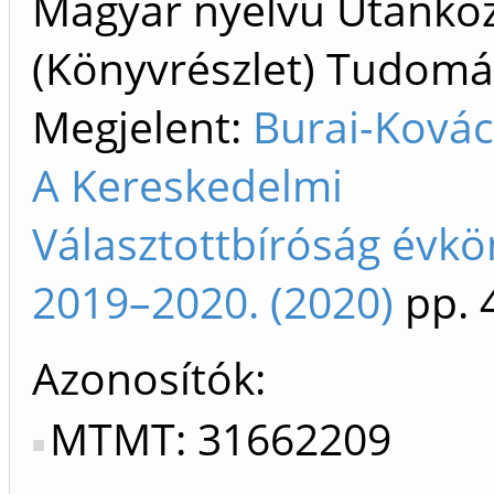
Magyar nyelvű Utánköz
(Könyvrészlet) Tudom
Megjelent:
Burai-Kovác
A Kereskedelmi
Választottbíróság évk
2019–2020. (2020)
pp. 
Azonosítók
MTMT: 31662209