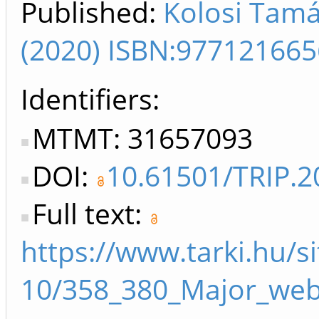
Published:
Kolosi Tamá
(2020) ISBN:97712166
Identifiers
MTMT: 31657093
DOI:
10.61501/TRIP.2
Full text:
https://www.tarki.hu/si
10/358_380_Major_web